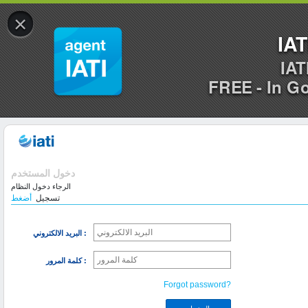
×
IAT
IAT
FREE - In G
دخول المستخدم
الرجاء دخول النظام
تسجيل
أضغط
البريد الالكتروني :
كلمة المرور :
Forgot password?