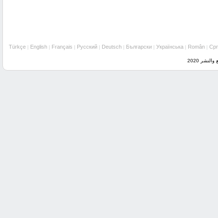
Türkçe
English
Français
Русский
Deutsch
Български
Українська
Român
Cр
|
|
|
|
|
|
|
|