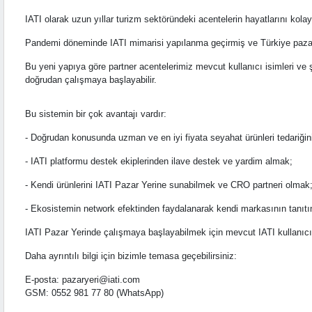
IATI olarak uzun yıllar turizm sektöründeki acentelerin hayatlarını kolay
Pandemi döneminde IATI mimarisi yapılanma geçirmiş ve Türkiye pazar
Bu yeni yapıya göre partner acentelerimiz mevcut kullanıcı isimleri ve şi
doğrudan çalışmaya başlayabilir.
Bu sistemin bir çok avantajı vardır:
- Doğrudan konusunda uzman ve en iyi fiyata seyahat ürünleri tedariğini
- IATI platformu destek ekiplerinden ilave destek ve yardim almak;
- Kendi ürünlerini IATI Pazar Yerine sunabilmek ve CRO partneri olmak
- Ekosistemin network efektinden faydalanarak kendi markasının tanıt
IATI Pazar Yerinde çalışmaya başlayabilmek için mevcut IATI kullanıcı is
Daha ayrıntılı bilgi için bizimle temasa geçebilirsiniz:
E-posta: pazaryeri@iati.com
GSM: 0552 981 77 80 (WhatsApp)