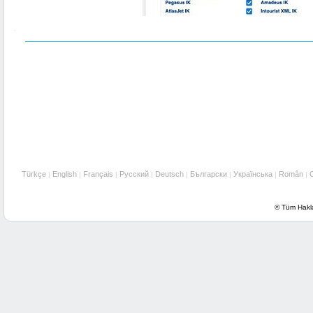
Türkçe
English
Français
Русский
Deutsch
Български
Українська
Român
|
|
|
|
|
|
|
|
© Tüm Haklar