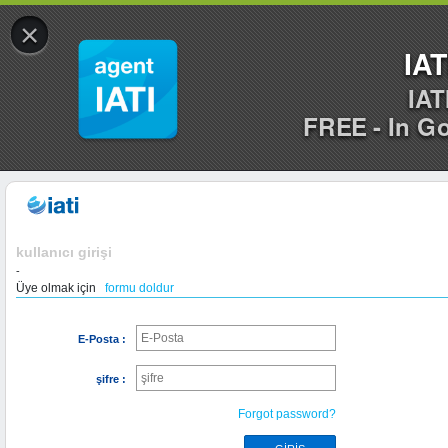
×
IAT
IAT
FREE - In G
kullanıcı girişi
-
Üye olmak için
formu doldur
E-Posta :
şifre :
Forgot password?